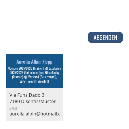
Aurelia Albin-Flepp
MovisJoy 2025/2026 (Trainer(in)), Jazzfusion
2025/2026 (Teilnehmer(in)), Fitdankbaby
(Trainer(in)), Vorstand (Beisitzer(in)),
Leiterinnen (Trainer(in))
Via Funs Dado 3
7180 Disentis/Mustér
E-Mail
aurelia.albin@hotmail.com